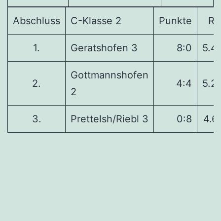
Abschluss
C-Klasse 2
Punkte
Ri
1.
Geratshofen 3
8:0
5.4
Gottmannshofen
2.
4:4
5.2
2
3.
Prettelsh/Riebl 3
0:8
4.6