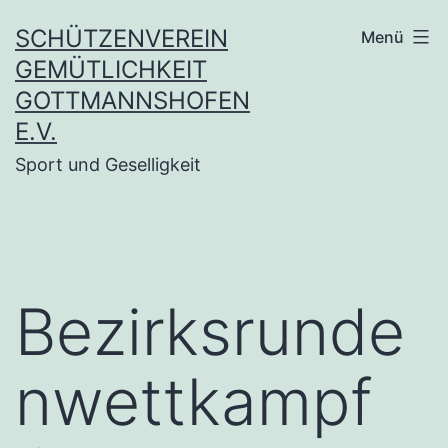
Zum
SCHÜTZENVEREIN
Menü
Inhalt
GEMÜTLICHKEIT
springen
GOTTMANNSHOFEN
E.V.
Sport und Geselligkeit
Bezirksrunde
nwettkampf