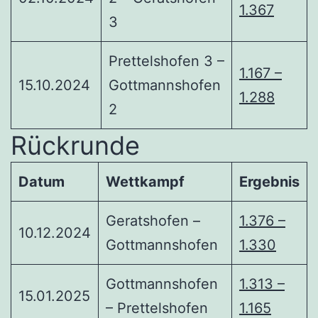
1.367
3
Prettelshofen 3 –
1.167 –
15.10.2024
Gottmannshofen
1.288
2
Rückrunde
Datum
Wettkampf
Ergebnis
Geratshofen –
1.376 –
10.12.2024
Gottmannshofen
1.330
Gottmannshofen
1.313 –
15.01.2025
– Prettelshofen
1.165