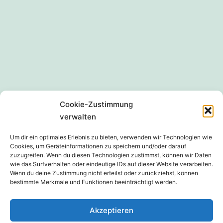
Cookie-Zustimmung
Impressum
Datenschutzerklärung
verwalten
Cookie-Richtlinie (EU)
Um dir ein optimales Erlebnis zu bieten, verwenden wir Technologien wie
Cookies, um Geräteinformationen zu speichern und/oder darauf
zuzugreifen. Wenn du diesen Technologien zustimmst, können wir Daten
wie das Surfverhalten oder eindeutige IDs auf dieser Website verarbeiten.
Wenn du deine Zustimmung nicht erteilst oder zurückziehst, können
bestimmte Merkmale und Funktionen beeinträchtigt werden.
SCHÜTZENVEREIN GEMÜTLICHKEIT
GOTTMANNSHOFEN E.V.
Akzeptieren